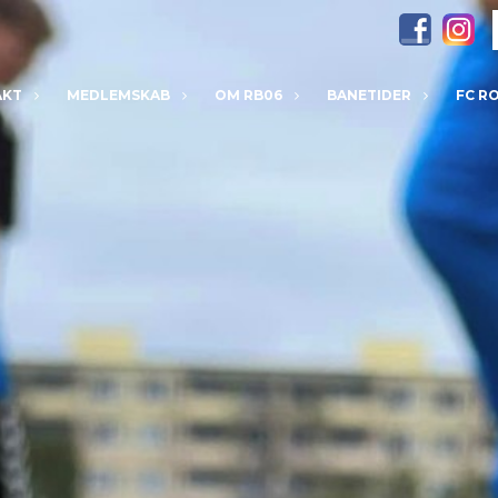
AKT
MEDLEMSKAB
OM RB06
BANETIDER
FC R