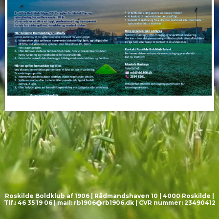
Roskilde Boldklub af 1906 | Rådmandshaven 10 | 4000 Roskilde |
Tlf.: 46 35 19 06 | mail:
rb1906@rb1906.dk
| CVR nummer: 23490412