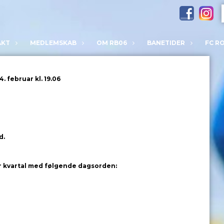
AKT
MEDLEMSKAB
OM RB06
BANETIDER
FC R
lforsamling
 februar kl. 19.06
d.
ar kvartal med følgende dagsorden: