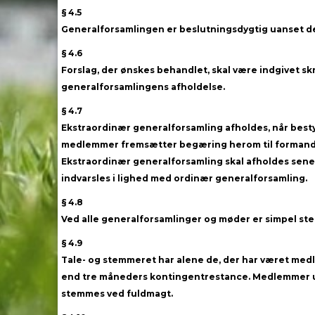
§ 4.5
Generalforsamlingen er beslutningsdygtig uanset d
§ 4.6
Forslag, der ønskes behandlet, skal være indgivet skr
generalforsamlingens afholdelse.
§ 4.7
Ekstraordinær generalforsamling afholdes, når bestyr
medlemmer fremsætter begæring herom til formande
Ekstraordinær generalforsamling skal afholdes senes
indvarsles i lighed med ordinær generalforsamling.
§ 4.8
Ved alle generalforsamlinger og møder er simpel stem
§ 4.9
Tale- og stemmeret har alene de, der har været medl
end tre måneders kontingentrestance. Medlemmer und
stemmes ved fuldmagt.