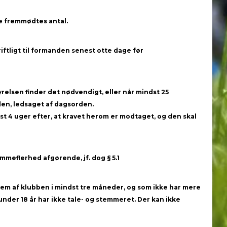
e fremmødtes antal.
iftligt til formanden senest otte dage før
elsen finder det nødvendigt, eller når mindst 25
n, ledsaget af dagsorden.
t 4 uger efter, at kravet herom er modtaget, og den skal
meflerhed afgørende, jf. dog § 5.1
em af klubben i mindst tre måneder, og som ikke har mere
er 18 år har ikke tale- og stemmeret. Der kan ikke