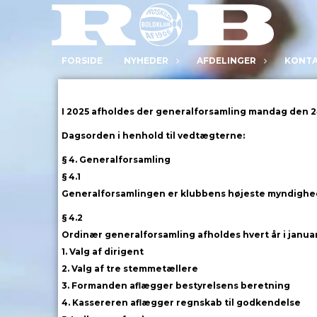
FORSIDE
NYHEDER
AFDELINGER
KONT
Genera
I 2025 afholdes der generalforsamling mandag den 24.
Dagsorden i henhold til vedtægterne:
§ 4. Generalforsamling
§ 4.1
Generalforsamlingen er klubbens højeste myndighe
§ 4.2
Ordinær generalforsamling afholdes hvert år i janu
1. Valg af dirigent
2. Valg af tre stemmetællere
3. Formanden aflægger bestyrelsens beretning
4. Kassereren aflægger regnskab til godkendelse