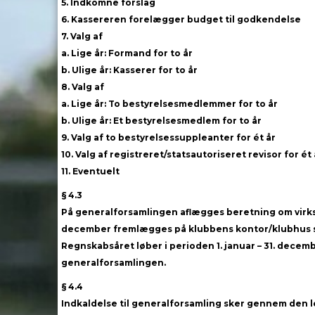
5. Indkomne forslag
6. Kassereren forelægger budget til godkendelse
7. Valg af
a. Lige år: Formand for to år
b. Ulige år: Kasserer for to år
8. Valg af
a. Lige år: To bestyrelsesmedlemmer for to år
b. Ulige år: Et bestyrelsesmedlem for to år
9. Valg af to bestyrelsessuppleanter for ét år
10. Valg af registreret/statsautoriseret revisor for ét
11. Eventuelt
§ 4.3
På generalforsamlingen aflægges beretning om virks
december fremlægges på klubbens kontor/klubhus se
Regnskabsåret løber i perioden 1. januar – 31. decem
generalforsamlingen.
§ 4.4
Indkaldelse til generalforsamling sker gennem den l